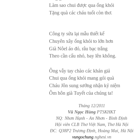
Làm sao chui được qua ống khói
Tặng quà các cháu tuổi còn thơ.
Công ty sửa lại mẫu thiết kế
Chuyên xây ống khói to lớn hơn
Già Nôel áo đỏ, râu bạc trắng
Theo cần cẩu nhỏ, bay lên không.
Ông vẫy tay chào các khán giả
Chui qua ống khói mang gói quà
Cháu Jôn sung sướng nhận kỷ niệm
Ôm hôn già Tuyết của chúng ta!
Tháng 12/2011
Vũ Ngọc Hùng
PTSKHKT
NQ: Nhơn Hạnh - An Nhơn - Bình Định
Hội viên CLB Thơ Việt Nam, Thơ Hà Nội
ĐC: Q38P2 Trương Định, Hoàng Mai, Hà Nội
vungochung
.nghesi.vn