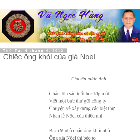
Thứ Tư, 4 tháng 4, 2012
Chiếc ống khói của già Noel
Chuyện nước Anh
C
háu Jôn sáu tuổi học lớp một
Viết một bức thư gửi công ty
Chuyện về xây dựng các biệt thự
Nhân lễ Nôel của thiếu nhi
Bác ơi! nhà cháu ống khói nhỏ
Ông già Nôel thì béo to