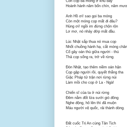
Con cọp ba móng ở khu bảy
Hoành hành năm bốn chín, năm mươ
Anh Hồ ơi! sao gọi ba móng
Còn một móng cọp mất đi đâu?
Hùng ơi! ngồi im đừng chộn rộn
Lơ mơ, nó nhảy đớp mất đầu.
Lúc Nhật sắp thua nó mua cọp
Nhốt chuồng hành hạ, cắt móng châ
Cố gây oán thù giữa người - thú
Thả cọp sổng ra, trở về rừng.
Đòn Nhật, tạo thêm niềm oán hận
Cọp gặp người rồi, quyết thẳng tha
Giặc Pháp tử trận nơi rừng núi
Làm mồi cho cọp ở La - Ngà!
Chiến sĩ của ta ở núi rừng
Đêm nằm đốt lửa sưởi gió đông
Nghe động, hô lên thì đã muộn
Máu người vệ quốc, rải thành dòng.
Đất cuốc Trị An cùng Tân Tịch