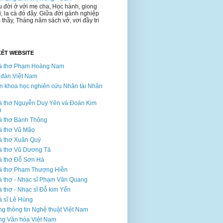
 đời ở với mẹ cha, Học hành, giong
i, la cà đó đây. Giữa đời gánh nghiệp
 thầy, Tháng năm sách vở, vơi đầy tri
KẾT WEBSITE
à thơ Phạm Hoàng Nam
 đàn Việt Nam
n khoa học nghiên cứu Nhân tài Nhân
 thơ Nguyễn Duy Yên và Đoàn Kim
n
 thơ Bành Thông
à thơ Vũ Mão
 thơ Xuân Quỳ
à thơ Vũ Dương Tá
à thơ Đỗ Sơn Hà
à thơ Phạm Thượng Hiền
 thơ - Nhạc sĩ Phạm Văn Quang
 thơ - Nhạc sĩ Đỗ kim Yến
 sĩ Lê Hùng
g thông tin Nghệ thuật Việt Nam
g Văn hóa Việt Nam