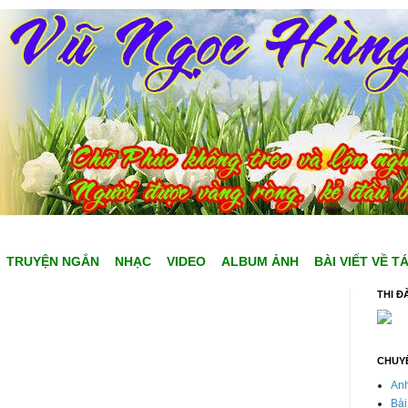
TRUYỆN NGẮN
NHẠC
VIDEO
ALBUM ẢNH
BÀI VIẾT VỀ T
THI Đ
CHUY
Anh
Bài