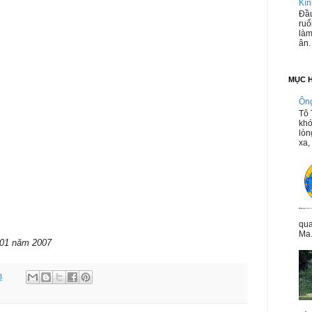
Kín
Đầu
ruổ
làm
ân.
MỤC 
Ông
Tô 
khó
lòn
xa, 
qua
Ma.
ăm 2007
3