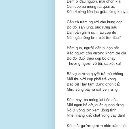
Đêm ở đầu nguồn, mai chốn kia
Con cọp ba móng rất quái ác
Đón đường liên lạc giữa rừng khuya.
Gần cả trăm người vào bụng cọp
Bộ đội săn lùng, sục rừng sâu
Đạn bắn ghim ra, máu cọp đỏ
Núi ngàn rộng lớn, biết tìm đâu?
Hôm qua, người dân bị cọp bắt
Xác người còn vướng khóm tre già
Bộ đội đuổi theo cọp bỏ chạy
Thương người vô tội, dạ xót xa!
Bà vợ cương quyết trả thù chồng
Mối thù với cọp phải trả xong
Bác ơi! Hãy tạm đừng chôn cất
Mìn, súng bày ra sát ven rừng.
Đêm nay, ba móng lại tiếc của
Mồi ngon bỏ dở, quẩn quanh rừng
Nó đi vòng lớn xem động tĩnh
Nhẹ nhàng xiết chặt vòng vây dần!
Đôi mắt gườm gườm nhìn xác chết