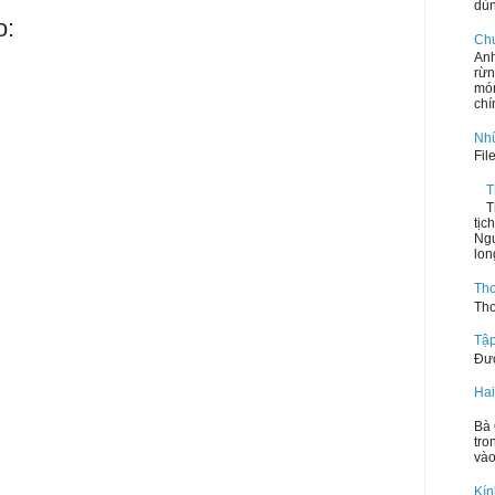
dùn
o:
Ch
Anh
rừn
mó
chí
Nhữ
Fil
T
T
tịc
Ngư
lon
Th
Tho
Tập
Đườ
Hai
Th
Bà 
tro
vào
Kín