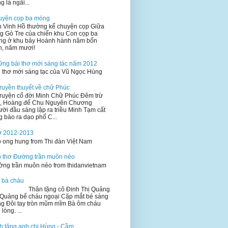
g lá ngãi...
uyện cọp ba móng
 Vinh Hồ thường kể chuyện cọp Giữa
g Gò Tre của chiến khu Con cọp ba
ng ở khu bảy Hoành hành năm bốn
n, năm mươi!
ng bài thơ mới sáng tác năm 2012
e thơ mới sáng tạc của Vũ Ngọc Hùng
ruyền thuyết về chữ Phúc
ruyện cổ đời Minh Chữ Phúc Đêm trừ
h, Hoàng đế Chu Nguyên Chương
ời đầu sáng lập ra triều Minh Tạm cất
g bào ra dạo phố C...
ơ 2012-2013
 ong hung from Thi đàn Việt Nam
 thơ Đường trần muôn nẻo
ng trần muôn nẻo from thidanvietnam
 bà cháu
ân tặng cô Đinh Thị Quảng
Quảng bế cháu ngoại Cặp mắt bé sáng
ng Đôi tay tròn mũm mĩm Bà ôm cháu
 lòng. ...
h tặng anh chị Hùng - Cầm