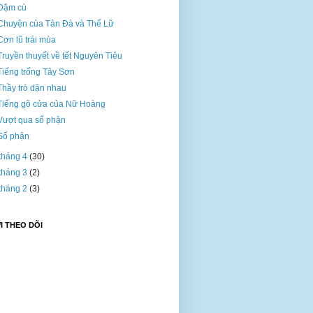
Dậm cù
Chuyện của Tản Đà và Thế Lữ
Cơn lũ trái mùa
Truyền thuyết về tết Nguyên Tiêu
Tiếng trống Tây Sơn
Thầy trò dặn nhau
Tiếng gõ cửa của Nữ Hoàng
Vượt qua số phận
Số phận
tháng 4
(30)
tháng 3
(2)
tháng 2
(3)
 THEO DÕI