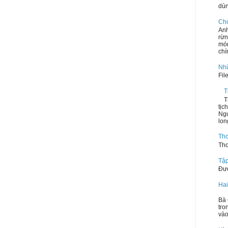
dùn
Ch
Anh
rừn
mó
chí
Nhữ
Fil
T
T
tịc
Ngư
lon
Th
Tho
Tập
Đườ
Hai
Th
Bà 
tro
vào