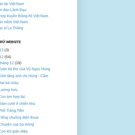
n tài Việt Nam
n đàn Lãnh Đạo
hợp truyền thông All Việt Nam
ần mềm Việt Nam
c sĩ La Thăng
TRỮ WEBSITE
13
(3)
12
(54)
tháng 12
(19)
Toàn bộ thơ của Vũ Ngọc Hùng
Kính tặng anh chị Hùng - Cầm
Hai bà cháu
Lương hưu
Con lợn hợp tác
Đám cưới ở chiến khu
Phố Tràng Tiền
Tiếng chuông điện thoại
Chuyện cọp ba móng
Con khỉ gián điệp