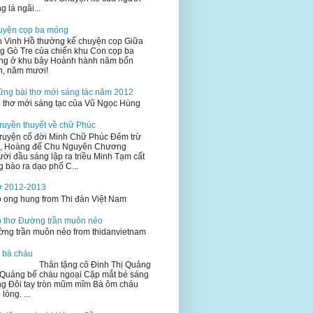
g lá ngãi...
uyện cọp ba móng
 Vinh Hồ thường kể chuyện cọp Giữa
g Gò Tre của chiến khu Con cọp ba
ng ở khu bảy Hoành hành năm bốn
n, năm mươi!
ng bài thơ mới sáng tác năm 2012
e thơ mới sáng tạc của Vũ Ngọc Hùng
ruyền thuyết về chữ Phúc
ruyện cổ đời Minh Chữ Phúc Đêm trừ
h, Hoàng đế Chu Nguyên Chương
ời đầu sáng lập ra triều Minh Tạm cất
g bào ra dạo phố C...
ơ 2012-2013
 ong hung from Thi đàn Việt Nam
 thơ Đường trần muôn nẻo
ng trần muôn nẻo from thidanvietnam
 bà cháu
ân tặng cô Đinh Thị Quảng
Quảng bế cháu ngoại Cặp mắt bé sáng
ng Đôi tay tròn mũm mĩm Bà ôm cháu
 lòng. ...