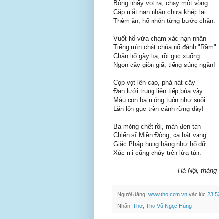
Bỗng nhẩy vọt ra, chạy một vòng
Cặp mắt nạn nhân chưa khép lại
Thèm ăn, hổ nhón từng bước chân.
Vuốt hổ vừa chạm xác nạn nhân
Tiếng mìn chát chúa nổ đánh "Rầm"
Chân hổ gãy lìa, rồi gục xuống
Ngọn cây giòn giã, tiếng súng ngân!
Cọp vọt lên cao, phá nát cây
Đạn lưới trung liên tiếp bủa vây
Máu con ba móng tuôn như suối
Lăn lộn gục trên cánh rừng dày!
Ba móng chết rồi, màn đen tan
Chiến sĩ Miền Đông, ca hát vang
Giặc Pháp hung hăng như hổ dữ
Xác mi cũng cháy trên lửa tàn.
Hà Nội, tháng 01 n
Người đăng:
www.tho.com.vn
vào lúc
23:5
Nhãn:
Thơ
,
Thơ Vũ Ngọc Hùng