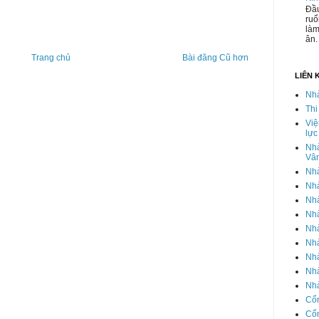
Đầu
ruổ
làm
ân.
Trang chủ
Bài đăng Cũ hơn
LIÊN 
Nh
Thi
Việ
lực
Nhà
Vâ
Nhà
Nh
Nhà
Nh
Nh
Nh
Nhà
Nhà
Nhà
Cổn
Cổn