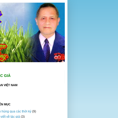
ÁC GIẢ
ÀN VIỆT NAM
ÊN MỤC
 hùng qua các thời kỳ
(9)
 viết về tác giả
(3)