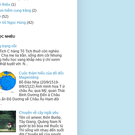
i thiệu
(1)
m hiểm cung trăng
(2)
ơ
(52)
ơ Vũ Ngọc Hùng
(42)
ỌC NHIỀU
 trạng nồi
Tịch C hàng Tô Tịch thuở còn nghèo
 Cha mẹ lìa trần, sống đơn côi Nhưng
g hiếu học vang khắp nẻo ý chí vươn
thật tuyệt vời. N...
Cuộc thám hiểu của đô đốc
Magienlăng
Bồ Đào Nha (20/9/1519-
8/9/1522) Ảnh minh họa T ừ
châu Âu, qua Mỹ, quan Thái
Bình Dương Đến á Châu
 ấn Độ Dương về Châu Âu Hạm đội
..
Chuyện về cây ngãi yêu
Tên cỏ ameer, thôn Bướp,
Tây Giang, Quảng Nam N
gười bị bỏ bùa mê thuốc lú
Thì sống với nhau đến suốt
đời Chuyện kể của người