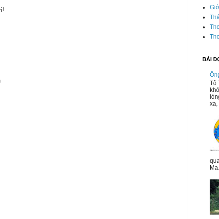
Giớ
i!
Thá
Th
Th
BÀI Đ
Ông
n
Tô 
khó
lòn
xa, 
qua
Ma.