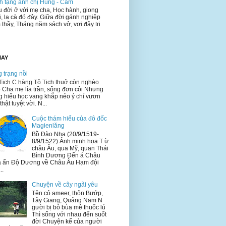
h tặng anh chị Hùng - Cầm
 đời ở với mẹ cha, Học hành, giong
i, la cà đó đây. Giữa đời gánh nghiệp
 thầy, Tháng năm sách vở, vơi đầy tri
HAY
 trạng nồi
Tịch C hàng Tô Tịch thuở còn nghèo
 Cha mẹ lìa trần, sống đơn côi Nhưng
g hiếu học vang khắp nẻo ý chí vươn
thật tuyệt vời. N...
Cuộc thám hiểu của đô đốc
Magienlăng
Bồ Đào Nha (20/9/1519-
8/9/1522) Ảnh minh họa T ừ
châu Âu, qua Mỹ, quan Thái
Bình Dương Đến á Châu
 ấn Độ Dương về Châu Âu Hạm đội
..
Chuyện về cây ngãi yêu
Tên cỏ ameer, thôn Bướp,
Tây Giang, Quảng Nam N
gười bị bỏ bùa mê thuốc lú
Thì sống với nhau đến suốt
đời Chuyện kể của người