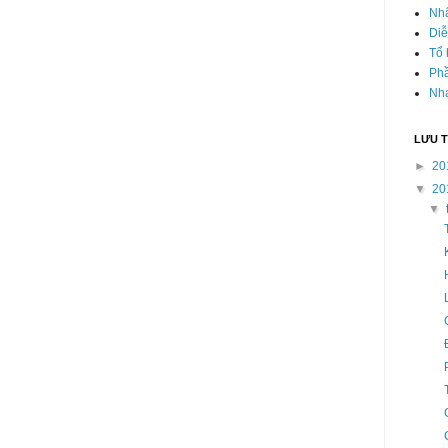
Nhâ
Diễ
Tổ 
Ph
Nhạ
LƯU 
►
20
▼
20
▼